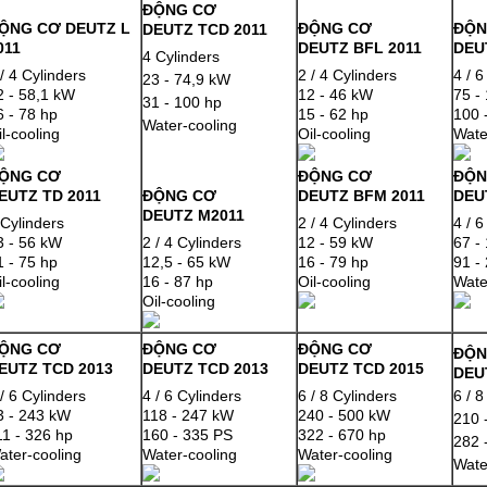
ĐỘNG CƠ
ỘNG CƠ DEUTZ L
ĐỘNG CƠ
ĐỘN
DEUTZ TCD 2011
011
DEUTZ BFL 2011
DEU
4 Cylinders
 / 4 Cylinders
2 / 4 Cylinders
4 / 6
23 - 74,9 kW
2 - 58,1 kW
12 - 46 kW
75 -
31 - 100 hp
6 - 78 hp
15 - 62 hp
100 
Water-cooling
il-cooling
Oil-cooling
Wate
ỘNG CƠ
ĐỘNG CƠ
ĐỘN
EUTZ TD 2011
ĐỘNG CƠ
DEUTZ BFM 2011
DEU
DEUTZ M2011
 Cylinders
2 / 4 Cylinders
4 / 6
3 - 56 kW
2 / 4 Cylinders
12 - 59 kW
67 -
1 - 75 hp
12,5 - 65 kW
16 - 79 hp
91 -
il-cooling
16 - 87 hp
Oil-cooling
Wate
Oil-cooling
ỘNG CƠ
ĐỘNG CƠ
ĐỘNG CƠ
ĐỘN
EUTZ TCD 2013
DEUTZ TCD 2013
DEUTZ TCD 2015
DEU
 / 6 Cylinders
4 / 6 Cylinders
6 / 8 Cylinders
6 / 8
3 - 243 kW
118 - 247 kW
240 - 500 kW
210 
11 - 326 hp
160 - 335 PS
322 - 670 hp
282 
ater-cooling
Water-cooling
Water-cooling
Wate