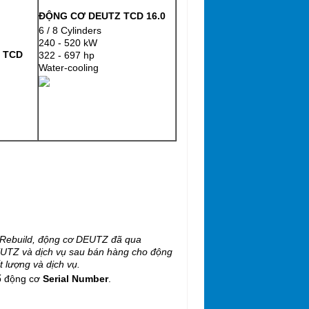
ĐỘNG CƠ DEUTZ TCD 16.0
6 / 8 Cylinders
240 - 520 kW
 TCD
322 - 697 hp
Water-cooling
Rebuild
,
động cơ
DEUTZ
đã qua
UTZ và dịch vụ sau bán hàng cho động
 lượng và dịch vụ.
ố động cơ
Serial Number
.