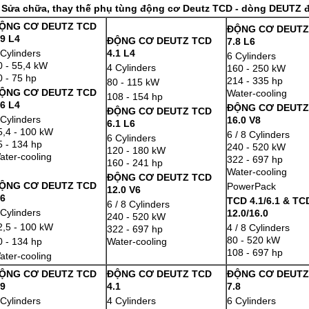
Sửa chữa, thay thế phụ tùng động cơ
Deutz TCD - dòng DEUTZ đ
ỘNG CƠ DEUTZ TCD
ĐỘNG CƠ DEUT
.9 L4
ĐỘNG CƠ DEUTZ TCD
7.8 L6
 Cylinders
4.1 L4
6 Cylinders
0 - 55,4 kW
4 Cylinders
160 - 250 kW
0 - 75 hp
214 - 335 hp
80 - 115 kW
ỘNG CƠ DEUTZ TCD
Water-cooling
108 - 154 hp
.6 L4
ĐỘNG CƠ DEUTZ
ĐỘNG CƠ DEUTZ TCD
 Cylinders
16.0 V8
6.1 L6
5,4 - 100 kW
6 / 8 Cylinders
6 Cylinders
5 - 134 hp
240 - 520 kW
120 - 180 kW
ater-cooling
322 - 697 hp
160 - 241 hp
Water-cooling
ĐỘNG CƠ DEUTZ TCD
ỘNG CƠ DEUTZ TCD
PowerPack
12.0 V6
.6
TCD 4.1/6.1 & TC
6 / 8 Cylinders
 Cylinders
12.0/16.0
240 - 520 kW
2,5 - 100 kW
4 / 8 Cylinders
322 - 697 hp
80 - 520 kW
0 - 134 hp
Water-cooling
108 - 697 hp
ater-cooling
ỘNG CƠ DEUTZ TCD
ĐỘNG CƠ DEUTZ TCD
ĐỘNG CƠ DEUTZ
.9
4.1
7.8
 Cylinders
4 Cylinders
6 Cylinders