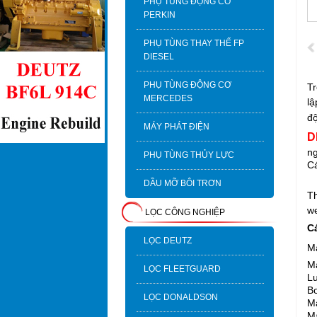
PHỤ TÙNG ĐỘNG CƠ
PERKIN
PHỤ TÙNG THAY THẾ FP
DIESEL
PHỤ TÙNG ĐỘNG CƠ
T
MERCEDES
lậ
độ
MÁY PHÁT ĐIỆN
D
ng
PHỤ TÙNG THỦY LỰC
Cá
DẦU MỠ BÔI TRƠN
Th
w
LỌC CÔNG NGHIỆP
C
LỌC DEUTZ
M
Má
LỌC FLEETGUARD
L
Bơ
LỌC DONALDSON
M
M