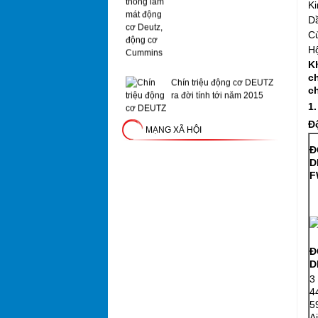
Ki
D
C
H
K
Chín triệu động cơ DEUTZ
c
ra đời tính tới năm 2015
c
1.
Đ
MẠNG XÃ HỘI
Đ
D
Động cơ DEUTZ TCD 3.6
F
L4
Đ
D
3
4
5
A