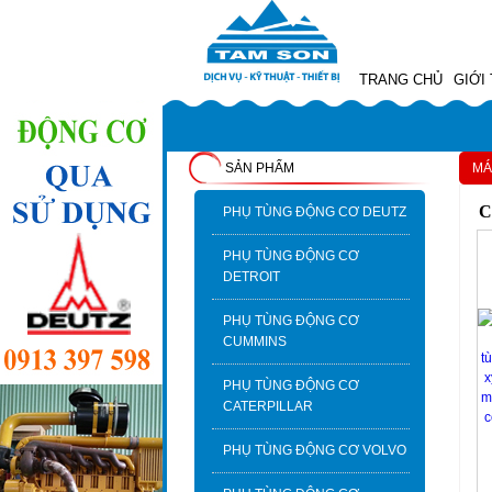
TRANG CHỦ
GIỚI
SẢN PHẨM
MÁ
C
PHỤ TÙNG ĐỘNG CƠ DEUTZ
PHỤ TÙNG ĐỘNG CƠ
DETROIT
PHỤ TÙNG ĐỘNG CƠ
CUMMINS
PHỤ TÙNG ĐỘNG CƠ
CATERPILLAR
PHỤ TÙNG ĐỘNG CƠ VOLVO