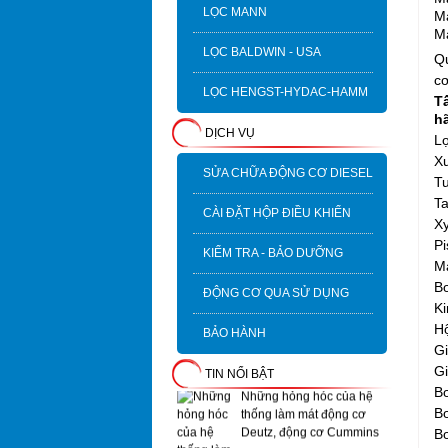
LỌC MANN
Má
M
LỌC BALDWIN - USA
Q
cơ
Sự khác biệt giữa lọc thấp
LỌC HENGST-HYDAC-HAMM
T
cấp và lọc cao cấp
hã
DỊCH VỤ
Lọ
Xu
SỬA CHỮA ĐỘNG CƠ DIESEL
T
Ta
CÀI ĐẶT HỘP ĐIỀU KHIỂN
Xy
Quy định Thanh toán
Pi
KIỂM TRA - BẢO DƯỠNG
Má
B
ĐỘNG CƠ QUA SỬ DỤNG
K
Nhiên liệu hữu cơ cho
động cơ DEUTZ
Hộ
BẢO HÀNH
G
G
TIN NỔI BẬT
Những hỏng hóc của hệ
Bơ
thống làm mát động cơ
B
Deutz, động cơ Cummins
Bơ