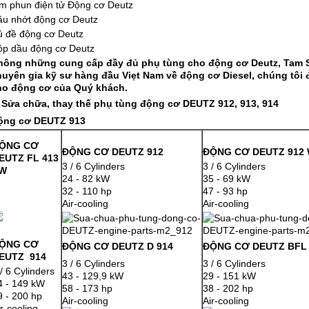
m phun điện tử Động cơ Deutz
ầu nhớt động cơ Deutz
ủ đề động cơ Deutz
ộp dầu động cơ Deutz
hông những cung cấp đầy đủ phụ tùng cho động cơ Deutz, Tam S
huyên gia kỹ sư hàng đầu Viẹt Nam về động cơ Diesel, chúng tôi
ho động cơ của Quý khách.
 S
ửa chữa, thay thế phụ tùng động cơ DEUTZ 912, 913, 914
ộng cơ DEUTZ 913
ỘNG CƠ
ĐỘNG CƠ DEUTZ 912
ĐỘNG CƠ DEUTZ 912
EUTZ FL 413
3 / 6 Cylinders
3 / 6 Cylinders
W
24 - 82 kW
35 - 69 kW
32 - 110 hp
47 - 93 hp
Air-cooling
Air-cooling
ỘNG CƠ
ĐỘNG CƠ DEUTZ D 914
ĐỘNG CƠ DEUTZ BFL 
EUTZ 914
3 / 6 Cylinders
3 / 6 Cylinders
 / 6 Cylinders
43 - 129,9 kW
29 - 151 kW
4 - 149 kW
58 - 173 hp
38 - 202 hp
9 - 200 hp
Air-cooling
Air-cooling
ir-cooling