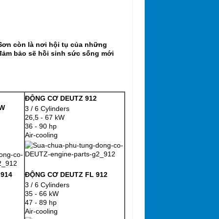
ơn còn là nơi hội tụ của những
 đảm bảo sẽ hồi sinh sức sống mới
ĐỘNG CƠ DEUTZ 912
 W
3 / 6 Cylinders
26,5 - 67 kW
36 - 90 hp
Air-cooling
914
ĐỘNG CƠ DEUTZ FL 912
3 / 6 Cylinders
35 - 66 kW
47 - 89 hp
Air-cooling