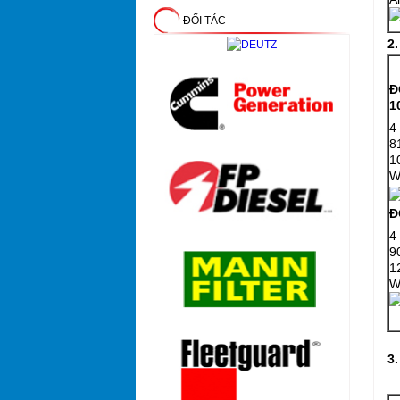
ĐỐI TÁC
2
Đ
1
4
8
1
W
Đ
4
9
1
W
3