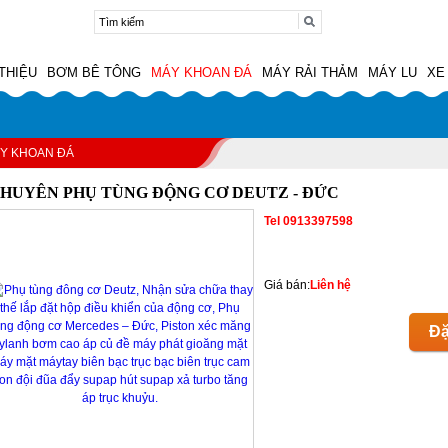
 THIỆU
BƠM BÊ TÔNG
MÁY KHOAN ĐÁ
MÁY RẢI THẢM
MÁY LU
XE
Y KHOAN ĐÁ
HUYÊN PHỤ TÙNG ĐỘNG CƠ DEUTZ - ĐỨC
Tel 0913397598
Giá bán:
Liên hệ
Đặ