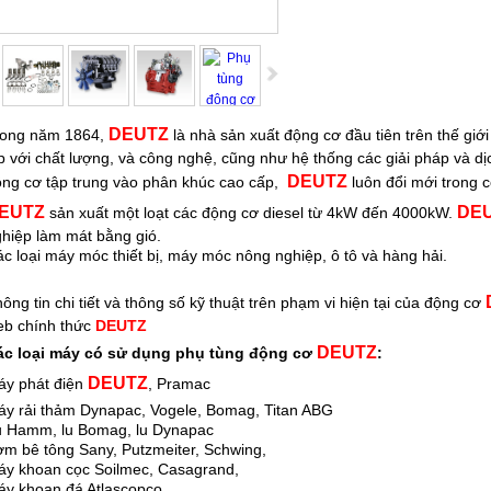
DEUTZ
rong năm 1864,
là nhà sản xuất động cơ đầu tiên trên thế giớ
p với chất lượng, và công nghệ, cũng như hệ thống các giải pháp và dịc
DEUTZ
ng cơ tập trung vào phân khúc cao cấp,
luôn đổi mới trong 
EUTZ
DE
sản xuất một loạt các động cơ diesel từ 4kW đến 4000kW.
hiệp làm mát bằng gió.
c loại máy móc thiết bị, máy móc nông nghiệp, ô tô và hàng hải.
ông tin chi tiết và thông số kỹ thuật trên phạm vi hiện tại của động cơ
eb chính thức
DEUTZ
DEUTZ
ác loại máy có sử dụng phụ tùng động cơ
:
DEUTZ
áy phát điện
, Pramac
y rải thảm Dynapac, Vogele, Bomag, Titan ABG
u Hamm, lu Bomag, lu Dynapac
m bê tông Sany, Putzmeiter, Schwing,
áy khoan cọc Soilmec, Casagrand,
áy khoan đá Atlascopco