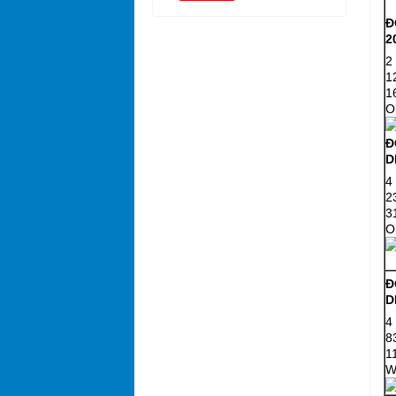
Đ
2
2
1
1
O
Đ
D
4
2
3
O
Đ
D
4
8
1
W