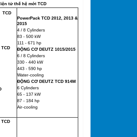
iện tử thế hệ mới
TCD
Z TCD
PowerPack TCD 2012, 2013 &
2015
4 / 8 Cylinders
83 - 500 kW
111 - 671 hp
 TCD
ĐỘNG CƠ DEUTZ 1015/2015
6 / 8 Cylinders
330 - 440 kW
443 - 590 hp
Water-cooling
ĐỘNG CƠ DEUTZ TCD 914M
6 Cylinders
D
65 - 137 kW
87 - 184 hp
Air-cooling
 TCD