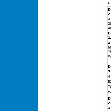
4.
Đ
2
4
3
4
Đ
3
4
5
7
W
Đ
3
4
5
7
W
Đ
2
4