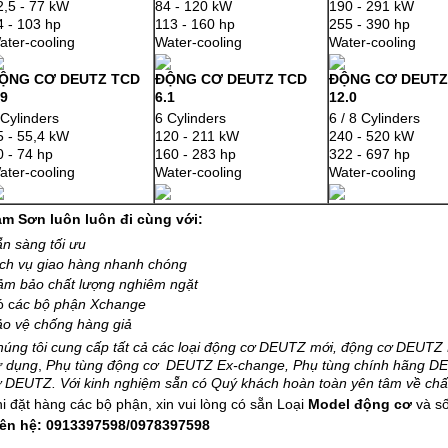
2,5 - 77 kW
84 - 120 kW
190 - 291 kW
4 - 103 hp
113 - 160 hp
255 - 390 hp
ater-cooling
Water-cooling
Water-cooling
ỘNG CƠ DEUTZ TCD
ĐỘNG CƠ DEUTZ TCD
ĐỘNG CƠ DEUTZ
.9
6.1
12.0
 Cylinders
6 Cylinders
6 / 8 Cylinders
5 - 55,4 kW
120 - 211 kW
240 - 520 kW
0 - 74 hp
160 - 283 hp
322 - 697 hp
ater-cooling
Water-cooling
Water-cooling
am S
ơn luôn luôn đi cùng với:
n sàng tối ưu
ch vụ giao hàng nhanh chóng
ảm bảo chất lượng nghiêm ngặt
ó c
ác bộ phận Xchange
o vệ chống hàng giả
úng tôi cung cấp tất cả các loại động cơ DEUTZ
mới
,
động cơ
DEUTZ 
ử dụng
,
Phụ tùng
động cơ
DEUTZ
Ex-change
,
Phụ tùng ch
ính hãng
DE
 DEUTZ. Với kinh nghiệm sẵn có Quý khách hoàn toàn yên tâm về chất
i đặt hàng các bộ phận, xin vui lòng có sẵn Loại
Model động cơ
và s
iên hệ: 0913397598/0978397598