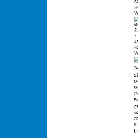
6
8
W
Đ
2
4
4
6
W
T
Sẵ
Dị
Đ
C
Bả
Ch
s
cơ
Kh
L