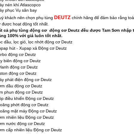
y nén khí Atlascopco
áy phục Vụ sân bay
DEUTZ
uý khách nên chọn phụ tùng
chính hãng để đảm bảo rằng toà
 được hoạt động tốt nhất.
ất cả phụ tùng động cơ động cơ Deutz đều được Tam Sơn nhập tr
ng 100% với giá luôn tốt nhất.
c dầu, lọc gió, lọc nhớt động cơ Deutz
pap hút - Xupap xả Động cơ Deutz
urbo động cơ Deutz
y biên động cơ Deutz
lanh động cơ Deutz
ston động cơ Deutz
y phát điện động cơ Deutz
ơm dầu động cơ Deutz
im phun động cơ Deutz
p điều khiển Động cơ Deutz
ioăng phớt động cơ Deutz
ioăng mặt máy Động cơ Deutz
m nhiên liệu Động cơ Deutz
ơm nước động cơ Deutz
m cấp nhiên liệu Động cơ Deutz