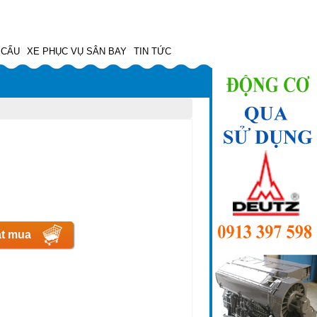
 CẨU
XE PHỤC VỤ SÂN BAY
TIN TỨC
t mua