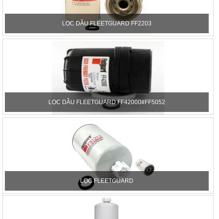
LỌC DẦU FLEETGUARD FF2203
LỌC DẦU FLEETGUARD FF42000#FF5052
LỌC FLEETGUARD