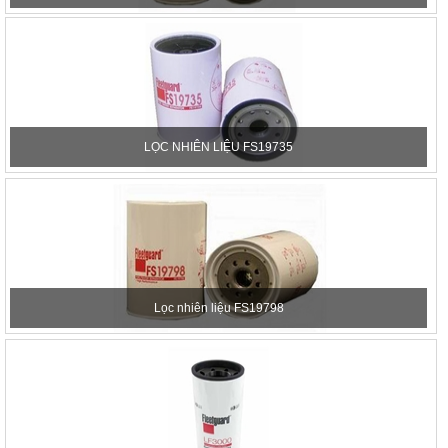
LỌC NHIÊN LIỆU FS19735
Lọc nhiên liệu FS19798