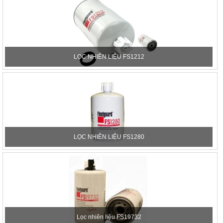
LỌC NHIÊN LIỆU FS1212
LỌC NHIÊN LIỆU FS1280
Lọc nhiên liệu FS19732