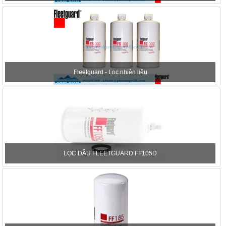
Fleetguard - Lọc nhiên liệu
LỌC DẦU FLEETGUARD FF105D