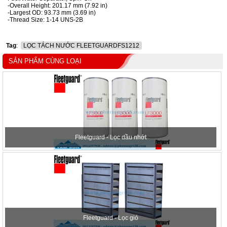
-Overall Height: 201.17 mm (7.92 in)
-Largest OD: 93.73 mm (3.69 in)
-Thread Size: 1-14 UNS-2B
Tag
:
LỌC TÁCH NƯỚC FLEETGUARDFS1212
SẢN PHẨM CÙNG LOẠI
Fleetguard - Lọc dầu nhớt
Fleetguard - Lọc gió