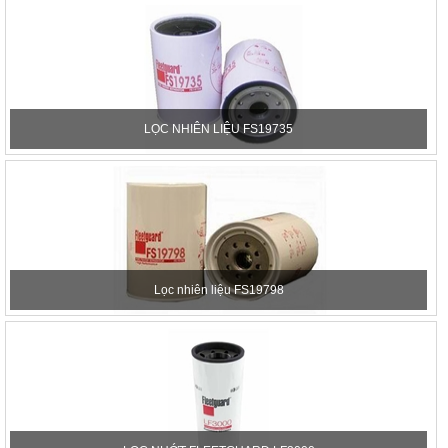
LỌC NHIÊN LIỆU FS19735
Lọc nhiên liệu FS19798