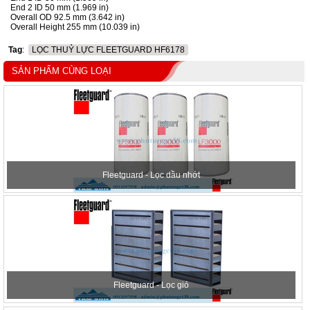
End 2 ID 50 mm (1.969 in)
Overall OD 92.5 mm (3.642 in)
Overall Height 255 mm (10.039 in)
Tag
:
LỌC THUỶ LỰC FLEETGUARD HF6178
SẢN PHẨM CÙNG LOẠI
Fleetguard - Lọc dầu nhớt
Fleetguard - Lọc gió