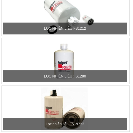
LỌC NHIÊN LIỆU FS1212
LỌC NHIÊN LIỆU FS1280
Lọc nhiên liệu FS19732