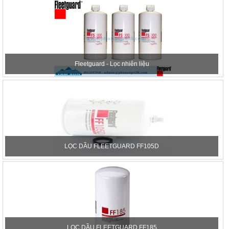
Fleetguard - Lọc nhiên liệu
LỌC DẦU FLEETGUARD FF105D
LỌC DẦU FLEETGUARD FF185